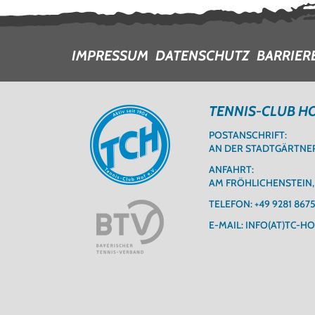
IMPRESSUM
DATENSCHUTZ
BARRIER
TENNIS-CLUB HOF
POSTANSCHRIFT:
AN DER STADTGÄRTNERE
ANFAHRT:
AM FRÖHLICHENSTEIN,
TELEFON:
+49 9281 867
E-MAIL:
INFO(AT)TC-HO