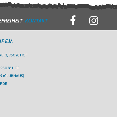
EFREIHEIT
KONTAKT
 E.V.
I 2, 95028 HOF
 95028 HOF
59
(CLUBHAUS)
F.DE